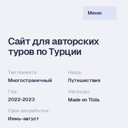
Меню
Ru
Сайт для авторских
туров по Турции
Тип проекта:
Ниша:
Многостраничный
Путешествия
Год:
Награды:
2022-2023
Made on Tilda
Срок разработки:
Июнь-август
Объем:
6 страниц
Этапы работы:
Анализ конкурентов
Анализ аудитории
Визуальная концепция
Мудборд