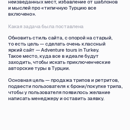
Дизайн решение
Мы решили остановиться на минималистичном
варианте без лишней «драйвовости», так как
целевая аудитория — молодые люди из разных
стран, слишком креативный сайт возможно
оттолкнул бы их от покупки. Дружелюбно,
профессионально, современно — главные три
принципа сайта.
Я немного изменила цветовую палитру,
сделала ее более холодной и не такой яркой,
как было прежде. Еще одним важным
моментом было то, что нужно было сделать
легко редактируемый сайт, так как
в дальнейшем они хотели сами его
поддерживать, поэтому на сайте присутствует
много стандартных блоков тильды.