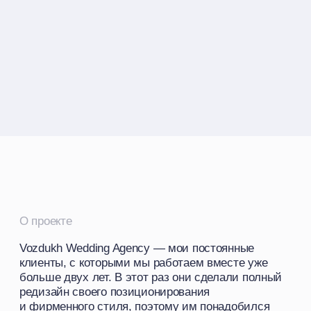
клиенты, с которыми мы работаем вместе уже
больше двух лет. В этот раз они сделали полный
редизайн своего позиционирования
и фирменного стиля, поэтому им понадобился
лендинг в новом дизайне для продвижения через
Яндекс.Директ.
О клиенте
Воздух — агентство по организации стильных
и современных свадеб. Агентство отличается тем,
что у них можно организовать не просто красивую
свадьбу, а что-то более креативное
и запоминающееся.
Пожелание заказчика по дизайну
Команда хотела, чтобы этот сайт был чуть
спокойнее, чем их новый фирменный стиль. Это
они поняли на этапе дизайн-концепций. Они
не хотели, чтобы у пользователей было
впечатление, что они делают только яркие
и креативные свадьбы, так как они
организовывают любой запрос.