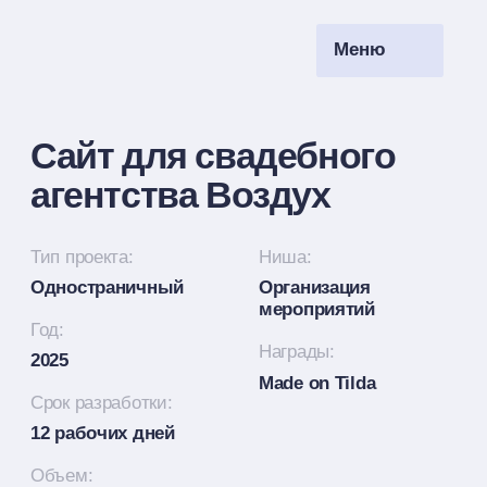
Меню
Ru
Сайт для свадебного
агентства Воздух
Тип проекта:
Ниша:
Одностраничный
Организация
мероприятий
Год:
Награды:
2025
Made on Tilda
Срок разработки:
12 рабочих дней
Объем:
1 посадочная страница
Этапы работы:
Дизайн
Верстка на Тильде
Перейти на сайт