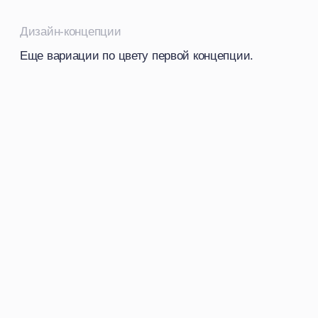
Дизайн решение
В итоге дизайн сайта получился намного
сдержаннее фирменного стиля и мы попали
в задачу сайта, сохранив и индивидуальность,
и не переборщили с цветом. Клиенты остались
довольны конечным результатом, и впоследствии
они чуть подкорректировали сам фирменный
стиль.